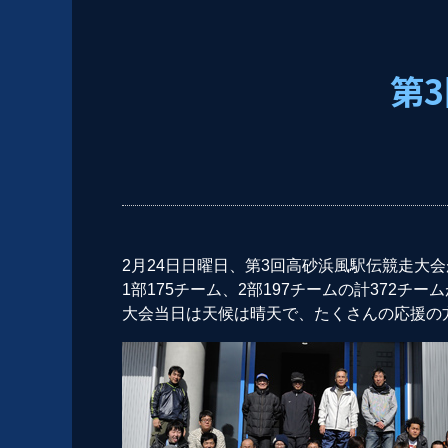
第
2月24日日曜日、第3回高砂浜風駅伝競走大
1部175チーム、2部197チームの計372チ
大会当日は天候は晴天で、たくさんの応援の